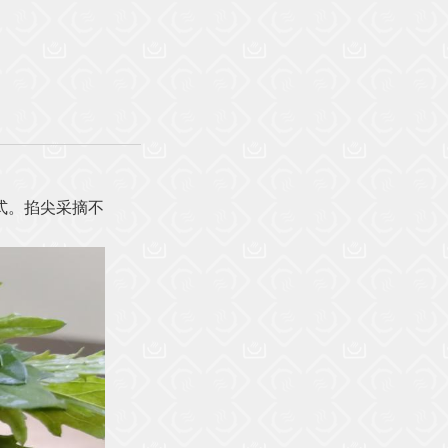
式。掐尖采摘不